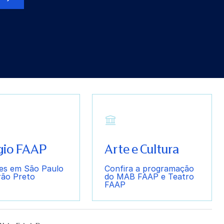
Residência Artística – Paris
sil nos mercados globais.
gio FAAP
Arte e Cultura
es em São Paulo
Confira a programação
rão Preto
do MAB FAAP e Teatro
FAAP