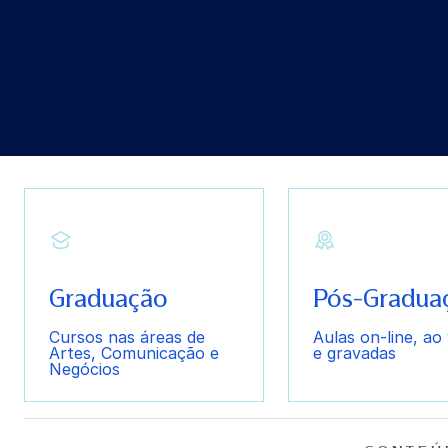
Graduação
Pós-Gradua
Cursos nas áreas de
Aulas on-line, ao 
Artes, Comunicação e
e gravadas
Negócios