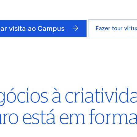
ar visita ao Campus
Fazer tour virtu
ócios à criativid
uro está em form