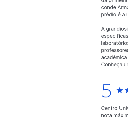
da primeira
conde Arma
prédio é a 
A grandios
específicas
laboratóri
professore
acadêmica 
Conheça um
5
Centro Univ
nota máxi