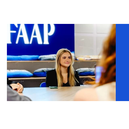
tapeçaria, consolidou uma linguagem visual singular, marcada pelo
surrealismo e poesia. Suas formas orgânicas, símbolos oníricos e 
influenciaram gerações de artistas e contribuíram para ampliar os 
“Miró criou uma linguagem visual que atravessa fronteiras porque 
imaginação e poesia. Receber no MAB FAAP uma exposição de gra
trajetória é mais do que apresentar um gênio da arte ao público bras
compromisso do museu com exposições que ampliam o diálogo entr
aproximam os visitantes de experiências artísticas transformadoras”,
Guillon Liotti, conselheira da Fundação Armando Alvares Pentead
Jordi J. Clavero, a exposição está organizada em cinco núcleos t
diferentes momentos da trajetória de Miró. O percurso evidencia c
uma linguagem própria ao longo de sua carreira, transitando entre 
experimentações sem jamais se vincular integralmente a um único 
Marcos Moraes, diretor do MAB FAAP, a mostra reafirma o comprom
aproximar o público brasileiro de artistas fundamentais para a hist
Mestre das Formas, o MAB FAAP reafirma mais uma vez seu compr
brasileiro ao apresentar exposições de grande porte e relevância p
artista catalão ocupa uma posição singular na arte moderna por te
visual próprio — alimentado por suas conexões com vanguardas 
surrealismo. Suas obras exploram a tensão entre figuração e abstr
experimentação plástica sem se submeter a correntes rígidas, dan
e singular. Reunir um conjunto representativo de sua produção per
da consistência de sua pesquisa formal e amplia o acesso a um ca
visuais do século XX”. Ao longo da visita, o público acompanha a