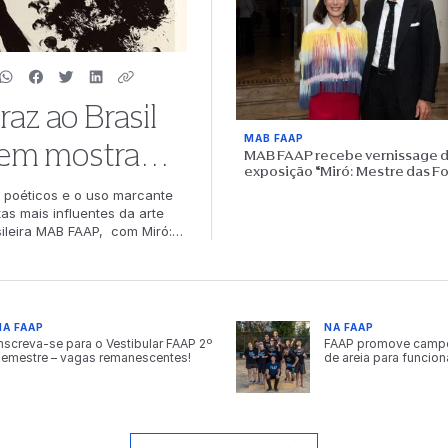
az ao Brasil
MAB FAAP
 em mostra
MAB FAAP recebe vernissage 
exposição “Miró: Mestre das F
oração dos
 poéticos e o uso marcante
as mais influentes da arte
ileira MAB FAAP, com Miró:
to Totex em parceria com a
as originais do mestre
fias, a exposição acontece de
 no Brasil pela primeira vez.
esentando obras inéditas no
NA FAAP
NA FAAP
onjunto reúne obras
nscreva-se para o Vestibular FAAP 2º
FAAP promove campe
re elas a Fundação Miró
semestre – vagas remanescentes!
de areia para funcion
ânea de Mallorca e acervos
 do artista e sua constante
seis décadas de carreira.
da arte do século XX. Sua
 cerâmica e