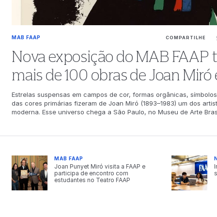
MAB FAAP
COMPARTILHE
Nova exposição do MAB FAAP tr
mais de 100 obras de Joan Miró
inédita, no momento de comem
Estrelas suspensas em campos de cor, formas orgânicas, símbolos
das cores primárias fizeram de Joan Miró (1893–1983) um dos artist
65 anos do Museu
moderna. Esse universo chega a São Paulo, no Museu de Arte Bras
Mestre das Formas, exposição internacional realizada pelo Institu
Fundação Armando Alvares Penteado, e que reúne mais de 100 obr
catalão. Com pinturas, esculturas, gravuras, tapeçarias e fotogra
7 de agosto a 11 de outubro de 2026 e reúne obras que serão vistas
A exposição mostra um amplo panorama da produção de Miró, apr
MAB FAAP
Brasil, incluindo peças que nunca haviam deixado a Espanha. O c
Joan Punyet Miró visita a FAAP e
I
integrantes de importantes coleções e instituições europeias, ent
participa de encontro com
estudantes no Teatro FAAP
Barcelona, a Fundação Miró Mallorca, o Museu de Arte Contempor
particulares. Uma seleção que evidencia a diversidade da produção
investigação sobre formas, cores e materiais ao longo de mais de 
Nascido em Barcelona, em 1893, Miró foi um dos principais nomes 
produção abrange pintura, escultura, desenho, gravura, colagem,