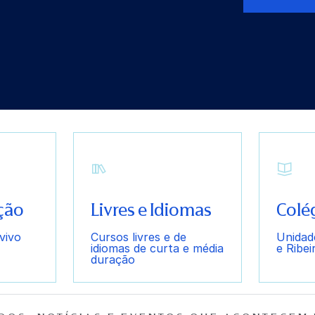
atuação do Bra
Saiba Mais
ção
Livres e Idiomas
Colé
vivo
Cursos livres e de
Unidad
idiomas de curta e média
e Ribei
duração