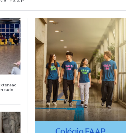
NA FAAP
extensão
mercado