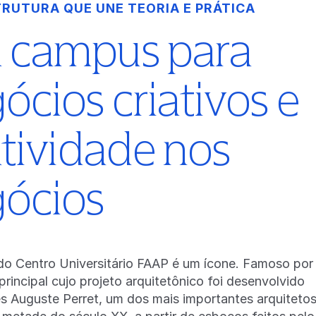
nte busca por novas formas
RUTURA QUE UNE TEORIA E PRÁTICA
andes protagonistas da arte
to a 11 de outubro de 2026
 campus para
a a domingo, das 9h às 20h.
níveis
ócios criativos e
atividade nos
ócios
o Centro Universitário FAAP é um ícone. Famoso por
principal cujo projeto arquitetônico foi desenvolvido
ês Auguste Perret, um dos mais importantes arquiteto