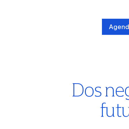
Agend
Dos neg
fut