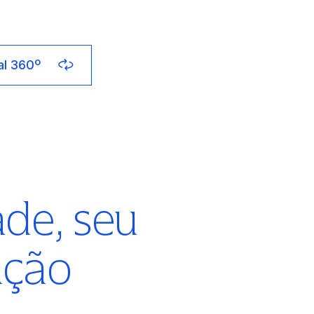
al 360º
ade, seu
ação