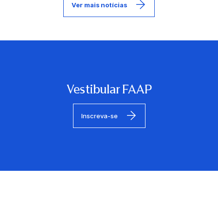
Ver mais notícias
 diálogo entre abstração,
intenso uso da cor
limites da arte moderna.
fala por meio de signos,
nde porte que revela essa
ileiro: é reafirmar o
e diferentes culturas e
 afirma Pilar M. T. P. C.
o. Com curadoria do espanhol
Vestibular FAAP
emáticos que percorrem
omo o artista desenvolveu
diferentes referências e
movimento artístico. Para
Inscreva-se
isso da instituição em
ória da arte. “Com Miró:
omisso com o público
ara a história da arte. O
r criado um vocabulário
europeias como o cubismo e o
ação e privilegiam a
do vida a um universo onírico
mite ao público aproximar-se
pítulo fundamental das artes
 evolução de uma obra