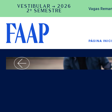
VESTIBULAR → 2026
Vagas Remane
2º SEMESTRE
PÁGINA INIC