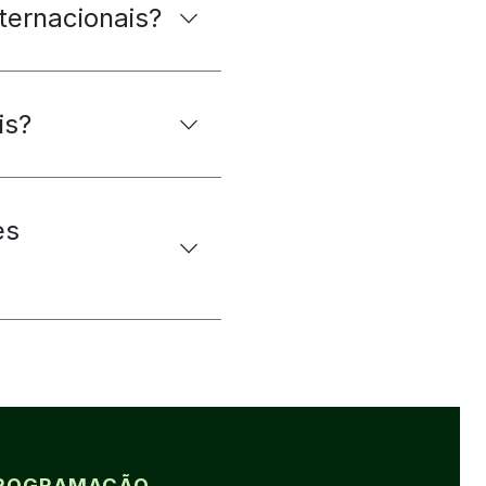
ternacionais?
is?
es
 PROGRAMAÇÃO