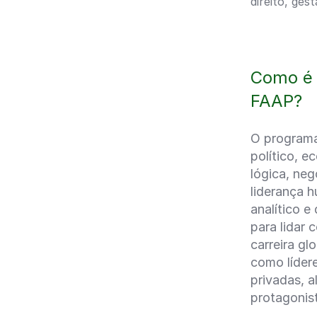
direito, ge
Como é 
FAAP?
O programa
político, e
lógica, ne
liderança h
analítico e
para lidar
carreira gl
como líder
privadas, a
protagonist