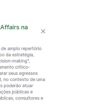
Affairs na
 de amplo repertório
po da estratégia,
ision-making”,
amento crítico-
parar seus egressos
el, no contexto de uma
ais poderão atuar
ações públicas e
blicas, consultores e