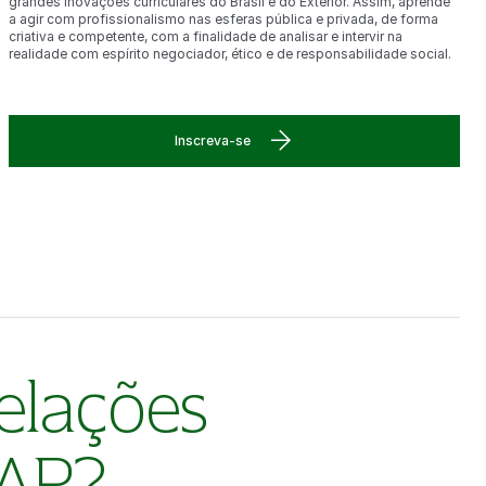
grandes inovações curriculares do Brasil e do Exterior. Assim, aprende
a agir com profissionalismo nas esferas pública e privada, de forma
criativa e competente, com a finalidade de analisar e intervir na
realidade com espírito negociador, ético e de responsabilidade social.
Inscreva-se
elações
AAP?