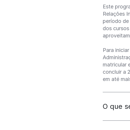
Este progr
Relações I
período de
dos cursos 
aproveitam
Para inici
Administra
matricular 
concluir a 
em até mai
O que s