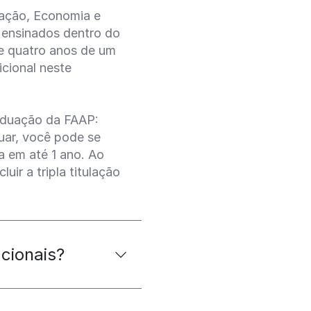
ração, Economia e
 ensinados dentro do
de quatro anos de um
icional neste
raduação da FAAP:
uar, você pode se
a em até 1 ano. Ao
uir a tripla titulação
cionais?