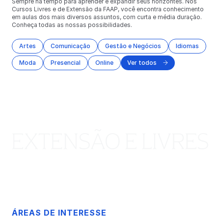
Sempre há tempo para aprender e expandir seus horizontes. Nos
Cursos Livres e de Extensão da FAAP, você encontra conhecimento
em aulas dos mais diversos assuntos, com curta e média duração.
Conheça todas as nossas possibilidades.
Artes
Comunicação
Gestão e Negócios
Idiomas
Moda
Presencial
Online
Ver todos
ÁREAS DE INTERESSE