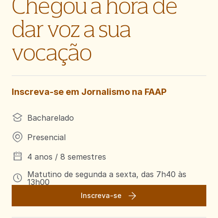
Chegou a hora de
dar voz a sua
vocação
Inscreva-se em Jornalismo na FAAP
Bacharelado
Presencial
4 anos / 8 semestres
Matutino de segunda a sexta, das 7h40 às
13h00
Inscreva-se
Noturno de segunda a sexta, das 19h às 22h30