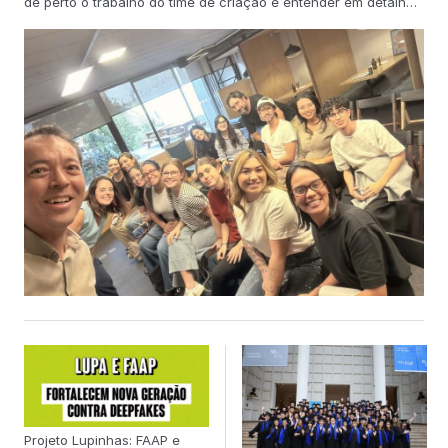
de perto o trabalho do time de criação e entender em detalhes
as etapas de desenvolvimento de campanhas recentes. A
programação, organizada e gentilmente conduzida por Duda
Hernández, diretor criativo da Ampfy, também incluiu uma
conversa com o líder da área de Inteligência Artificial da
agência, Marcelo Fernandes, que apresentou como a
tecnologia vem transformando os processos de comunicação
e criação. Os estudantes foram acompanhados pela
professora Nathalie Hornhardt, responsável pela atividade e
pelo professor Eric Messa, coordenador do Programa BCM,
que reforçou a importância dessa aproximação com o
mercado para a formação dos alunos.“A visita à Ampfy foi
muito divertida e enriquecedora. O time foi super-receptivo e
compartilhou diversos projetos da agência, além de explicar
como funciona o processo criativo, que é essencial para a
área de publicidade, meu curso na FAAP”, relata a aluna Maria
Clara. A atividade integra a proposta do programa BCM de
aproximar teoria e prática, conectando os alunos às rotinas,
desafios e inovações do mercado de
Projeto Lupinhas: FAAP e