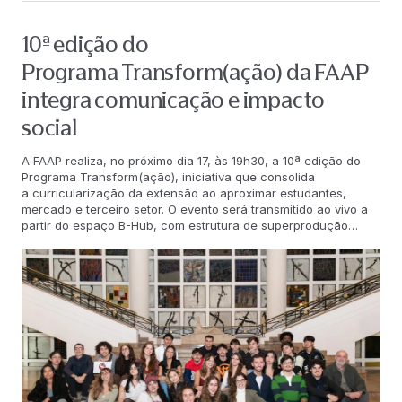
10ª edição do
Programa Transform(ação) da FAAP
integra comunicação e impacto
social
A FAAP realiza, no próximo dia 17, às 19h30, a 10ª edição do
Programa Transform(ação), iniciativa que consolida
a curricularização da extensão ao aproximar estudantes,
mercado e terceiro setor. O evento será transmitido ao vivo a
partir do espaço B-Hub, com estrutura de superprodução
audiovisual. Nesta edição, cinco instituições do terceiro setor
e órgãos públicos foram selecionados como clientes: Instituto
Estrela do Amanhã, Santa Casa de Misericórdia de São
Paulo, Unibes Cultural, Procuradoria Geral do Estado de São
Paulo e TUCCA. As ações desenvolvidas pelos alunos têm
como foco a comunicação institucional dessas organizações e
a disseminação dos 18 Objetivos de Desenvolvimento
Sustentável (ODS). Para o professor Valdir Cimino,
coordenador das Práticas Extensionistas da FAAP,
o Transform(ação) se consolidou como um marco na