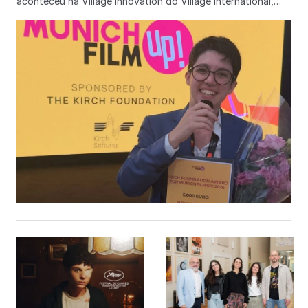
aconteceu na Village Innovation do Village International,
durante o Festival de Cannes de 2026, onde a cineasta
recebeu o prêmio de € 5.000 oferecido pela Fundação
Kirch. O MunichFilmUp! é um programa de residência e
mentoria de sete meses voltado a recém-formados em
escolas de cinema, organizado pelo HFF München em
cooperação com a Pop Up Film Residency da Tatino Films e
em parceria com o Festival of Future Storytellers e
o Filmfest München. Selecionado por um júri internacional,
o projeto de Zanatta foi destacado pelo potencial de
crescimento e reconhecimento, bem como pela força de
possíveis colaborações além de fronteiras. Ao agradecer o
prêmio, a ex-aluna da FAAP ressaltou a importância do
apoio do programa e descreveu seu longa como “uma
comédia romântica queer sobre duas avós católicas que se
apaixonam em uma pequena cidade interiorana no Brasil”. A
edição deste ano reuniu cineastas do Brasil, França,
Alemanha/Síria, Índia, México e Irlanda do Norte,
consolidando o alcance global da iniciativa e seu papel na
formação de novos talentos do