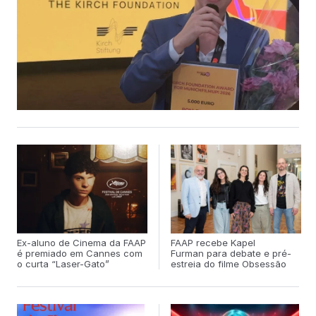
Selecionado por um júri internacional, o projeto de Zanatta foi
destacado pelo potencial de crescimento e reconhecimento,
bem como pela força de possíveis colaborações além de
fronteiras. Ao agradecer o prêmio, a ex-aluna da FAAP
ressaltou a importância do apoio do programa e descreveu
seu longa como “uma comédia romântica queer sobre duas
avós católicas que se apaixonam em uma pequena cidade
interiorana no Brasil”. A edição deste ano reuniu cineastas do
Brasil, França, Alemanha/Síria, Índia, México e Irlanda do
Norte, consolidando o alcance global da iniciativa e seu papel
na formação de novos talentos do
Ex-aluno de Cinema da FAAP
FAAP recebe Kapel
é premiado em Cannes com
Furman para debate e pré-
o curta “Laser-Gato”
estreia do filme Obsessão