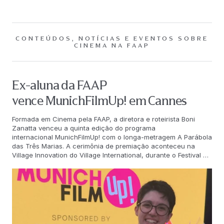
CONTEÚDOS, NOTÍCIAS E EVENTOS SOBRE
CINEMA NA FAAP
Ex-aluna da FAAP
vence MunichFilmUp! em Cannes
Formada em Cinema pela FAAP, a diretora e roteirista Boni
Zanatta venceu a quinta edição do programa
internacional MunichFilmUp! com o longa-metragem A Parábola
das Três Marias. A cerimônia de premiação aconteceu na
Village Innovation do Village International, durante o Festival de
Cannes de 2026, onde a cineasta recebeu o prêmio de €
5.000 oferecido pela Fundação Kirch. O MunichFilmUp! é um
programa de residência e mentoria de sete meses voltado a
recém-formados em escolas de cinema, organizado pelo HFF
München em cooperação com a
Pop Up Film Residency da Tatino Films e em parceria com o
Festival of Future Storytellers e o Filmfest München.