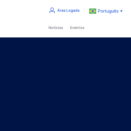
Português
Área Logada
▼
Notícias
Eventos