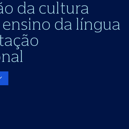
o da cultura
 ensino da língua
itação
onal