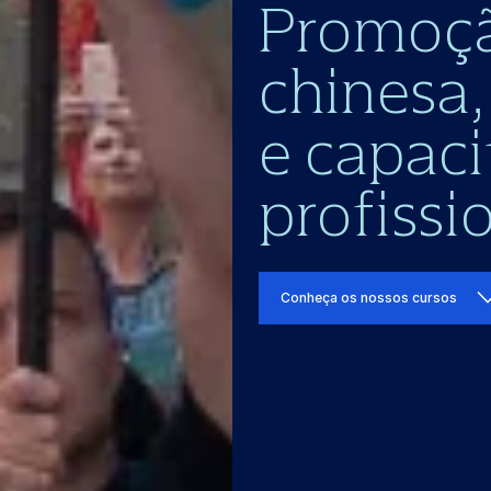
Promoçã
chinesa,
e capac
profissi
Conheça os nossos cursos