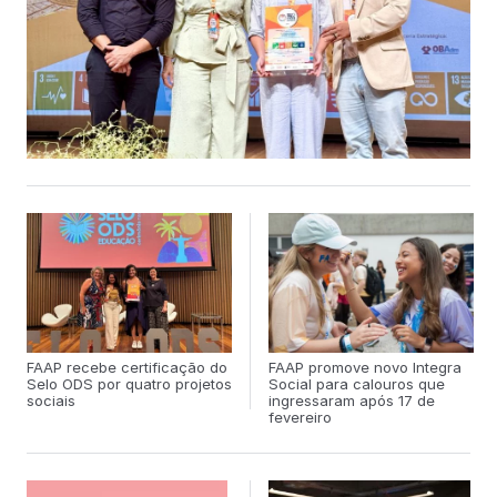
mais sustentável, justo e inclusivo. Foi um momento de grande
relevância e significado”, afirma Larissa Harumi So, Analista de
Responsabilidade Social da FAAP, e representante da FAAP
neste evento. Ao todo, 129 instituições de ensino foram
certificadas nesta edição. Juntas, elas desenvolveram 1.902
iniciativas, que resultaram em 3.370 impactos sociais ao longo
de 2025. O Selo ODS Educação reconhece o trabalho de
instituições educacionais públicas, privadas e comunitárias
que desenvolvem ações alinhadas aos ODS, além de estimular
a participação ativa da comunidade acadêmica em iniciativas
que contribuam para o alcance das metas da Agenda 2030,
com destaque para o ODS 4 – Educação de
FAAP recebe certificação do
FAAP promove novo Integra
Selo ODS por quatro projetos
Social para calouros que
sociais
ingressaram após 17 de
fevereiro