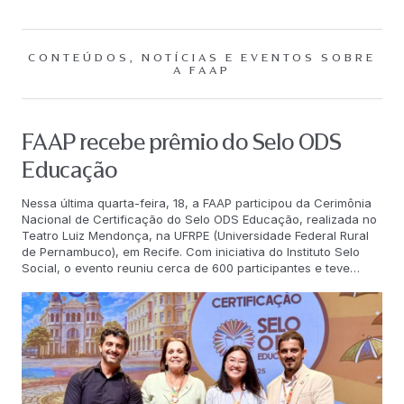
CONTEÚDOS, NOTÍCIAS E EVENTOS SOBRE
A FAAP
FAAP recebe prêmio do Selo ODS
Educação
Nessa última quarta-feira, 18, a FAAP participou da Cerimônia
Nacional de Certificação do Selo ODS Educação, realizada no
Teatro Luiz Mendonça, na UFRPE (Universidade Federal Rural
de Pernambuco), em Recife. Com iniciativa do Instituto Selo
Social, o evento reuniu cerca de 600 participantes e teve
como objetivo reconhecer instituições brasileiras que
desenvolvem projetos de impacto social alinhados aos
Objetivos de Desenvolvimento Sustentável (ODS), propostos
pela Organização das Nações Unidas (ONU). “Receber a
certificação do Selo ODS vai muito além de um
reconhecimento institucional. Trata-se de um importante
lembrete de que é dever de toda instituição de ensino assumir
um compromisso concreto com a construção de um futuro