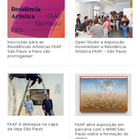
do sistema da arte e o público, fortalecendo a inserção da
FAAP em debates relevantes sobre o fazer artístico, o
mercado, o colecionismo e as novas perspectivas da arte
Inscrições para as
Open Studio e exposição
Residências Artísticas FAAP
movimentam a Residência
São Paulo e Paris são
Artística FAAP – São Paulo
prorrogadas!
FAAP é destaque na capa
FAAP abre exposição em
da Veja São Paulo
parceria com o MAM São
Paulo sobre a formação do
artista