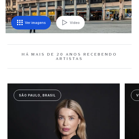
Ver imagens
Vídeo
HÁ MAIS DE 20 ANOS RECEBENDO
ARTISTAS
SÃO PAULO, BRASIL
V