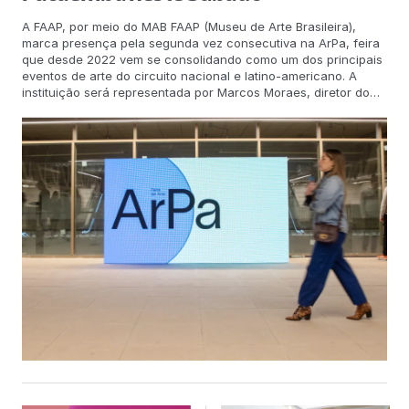
A FAAP, por meio do MAB FAAP (Museu de Arte Brasileira),
marca presença pela segunda vez consecutiva na ArPa, feira
que desde 2022 vem se consolidando como um dos principais
eventos de arte do circuito nacional e latino-americano. A
instituição será representada por Marcos Moraes, diretor do
MAB FAAP, Coordenador dos Cursos de Bacharelado e
Licenciatura em Artes Visuais, bem como dos Programas
Internacionais da Residência Artística FAAP – Paris/SP. Nesta
edição, a participação da FAAP ganha destaque especial com
o lançamento do catálogo da 55 Anual de Arte da FAAP, que
integra, neste sábado, às 13h30, a programação Conversas
da ArPa. Após o lançamento, acontece um bate-papo entre
Marcos Moraes e Camilla Barella, idealizadora e diretora da
feira, aprofundando questões sobre arte contemporânea,
formação artística e o papel de instituições como a FAAP na
cena cultural brasileira e latino-americana. A parceria entre
a ArPa e a FAAP vai se estreitando e ampliando com ações
que na próxima edição incluirão projetos de ação educativa e
um programa de residência artística. A presença do MAB FAAP
na ArPa reforça a vocação da Fundação como espaço de
experimentação, pesquisa e difusão da arte, articulando
produção acadêmica, acervo e práticas curatoriais. Por meio
de iniciativas como a Anual de Arte FAAP, o museu e seus
cursos ampliam o diálogo entre jovens artistas, profissionais