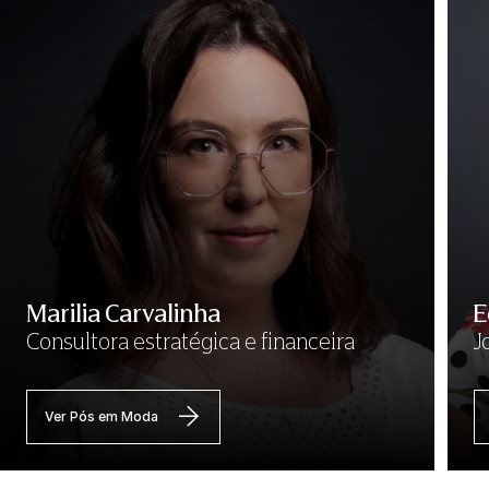
Marilia Carvalinha
E
Consultora estratégica e financeira
J
Ver Pós em Moda