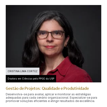
CRISTINA LIMA CORTEZ
Doutora em Ciências pelo PPGE da USP
Gestão de Projetos: Qualidade e Produtividade
Desenvolva-se para avaliar, aplicar e monitorar as estratégias
adequadas para cada cenário organizacional. Especialize-se para
promover soluções eficientes e atingir resultados de excelência.