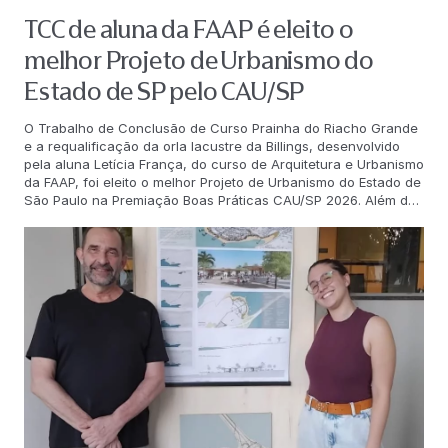
TCC de aluna da FAAP é eleito o
melhor Projeto de Urbanismo do
Estado de SP pelo CAU/SP
O Trabalho de Conclusão de Curso Prainha do Riacho Grande
e a requalificação da orla lacustre da Billings, desenvolvido
pela aluna Letícia França, do curso de Arquitetura e Urbanismo
da FAAP, foi eleito o melhor Projeto de Urbanismo do Estado de
São Paulo na Premiação Boas Práticas CAU/SP 2026. Além do
primeiro lugar na categoria Projeto de Urbanismo, o trabalho
também recebeu destaque em Mudanças Climáticas e
Adaptabilidade. “Receber essa premiação é um
reconhecimento muito especial. Acredito que este TCC seja
um reflexo da formação sólida que a FAAP me proporcionou
ao longo de toda a graduação. Agradeço, principalmente, ao
meu orientador, Sérgio, e a todos os professores que me
incentivaram a seguir com esse tema tão relevante e
complexo, além de me ensinarem a desenvolver o pensamento
crítico e o planejamento necessários para conduzir esta
pesquisa”, compartilha a estudante. No projeto, Letícia
propõe a requalificação da Prainha do Riacho Grande, às
margens da represa Billings, com a implantação de um parque