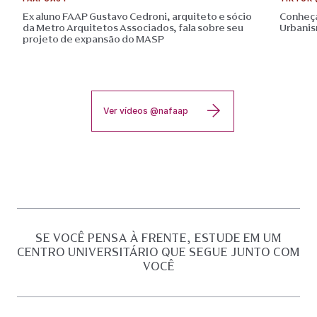
Ex aluno FAAP Gustavo Cedroni, arquiteto e sócio
Conheça
da Metro Arquitetos Associados, fala sobre seu
Urbani
projeto de expansão do MASP
Ver vídeos @nafaap
SE VOCÊ PENSA À FRENTE, ESTUDE EM UM
CENTRO UNIVERSITÁRIO QUE SEGUE JUNTO COM
VOCÊ