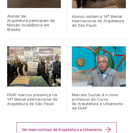
a excelência na formação em Arquitetura e Urbanismo,
incentivando trabalhos de conclusão de curso que integram
qualidade espacial, responsabilidade socioambiental e
Alunas de
Alunos visitam a 14ª Bienal
inovação na resposta aos desafios urbanos
Arquitetura participam de
Internacional de Arquitetura
Missão Acadêmica em
de São Paulo
Brasília
FAAP marcou presença na
Marcelo Suzuki é o novo
14ª Bienal Internacional de
professor do Curso
Arquitetura de São Paulo
de Arquitetura e Urbanismo
da FAAP
Ver mais notícias de Arquitetura e Urbanismo