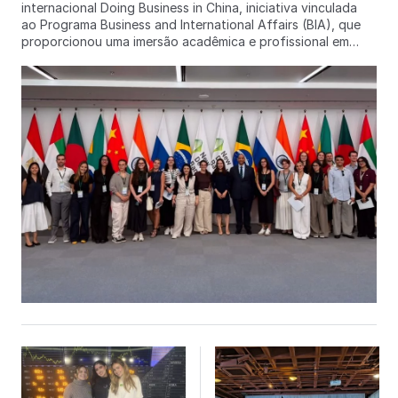
internacional Doing Business in China, iniciativa vinculada
ao Programa Business and International Affairs (BIA), que
proporcionou uma imersão acadêmica e profissional em
alguns dos mais importantes centros de inovação, negócios
e relações internacionais da China. Ao longo de quase
duas semanas, a delegação percorreu Pequim, Hangzhou e
Xangai, em uma programação que integrou universidades
de excelência, empresas líderes globais, instituições
financeiras multilaterais, órgãos de governo e organizações
responsáveis por fortalecer as relações entre Brasil e
China. O grupo foi acompanhado pela professora
Fernanda Magnotta, coordenadora do curso BIA e
idealizadora da missão, e por Juliana Baeza, coordenadora
de Relações Institucionais da FAAP. Entre as atividades, os
estudantes visitaram
a University of International Business and Economics (UIBE)
e a Zhejiang University, uma das principais universidades da
Ásia, além do parque tecnológico TusStar, ligado à
Universidade Tsinghua, considerado um dos mais relevantes
ecossistemas de inovação do país. A programação
também incluiu encontros na Embaixada do Brasil em
Pequim e na ApexBrasil, além de visitas técnicas a empresas
e instituições
como Alibaba, Dahua Technology, Supcon, Meituan, Vale,