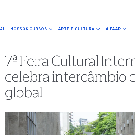
IAL
NOSSOS CURSOS
ARTE E CULTURA
A FAAP
7ª Feira Cultural Int
celebra intercâmbio c
global