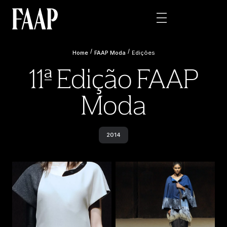
/
/
Home
FAAP Moda
Edições
11ª Edição FAAP
Moda
2014