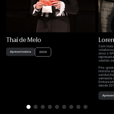
Thai de Melo
Loren
Com mais 
colaborou
Apresentadora
2024
anos o SPF
represent
vestido se
Pós-gradu
História 
sanduíche 
semestre 
Embaixador
desde 201
Apresen