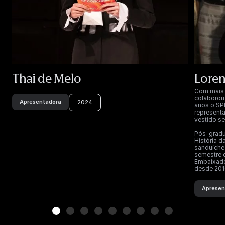
Thai de Melo
Loren
Com mais 
colaborou
Apresentadora
2024
anos o SPF
represent
vestido se
Pós-gradu
História 
sanduíche 
semestre 
Embaixador
desde 201
Apresen