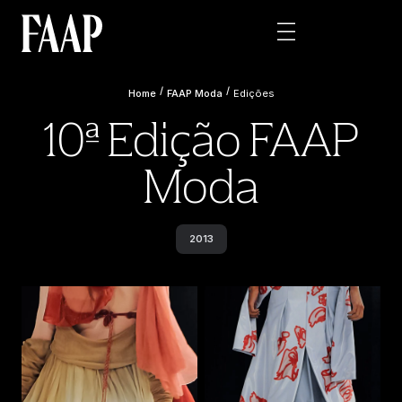
/
/
Home
FAAP Moda
Edições
10ª Edição FAAP
Moda
2013