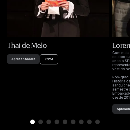
Thai de Melo
Loren
Com mais 
colaborou
Apresentadora
2024
anos o SPF
represent
vestido se
Pós-gradu
História 
sanduíche 
semestre 
Embaixador
desde 201
Apresen