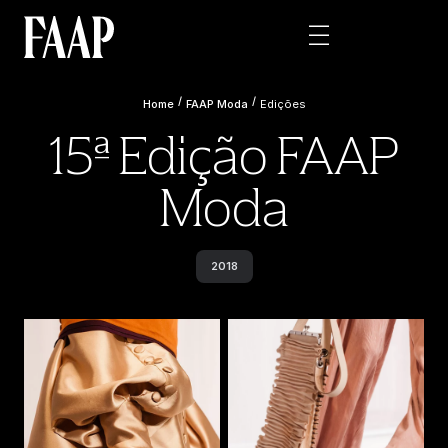
/
/
Home
FAAP Moda
Edições
15ª Edição FAAP
Moda
2018