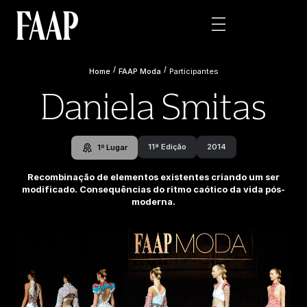
/
/
Home
FAAP Moda
Participantes
Daniela Smitas
11ª Edição
2014
1º Lugar
Recombinação de elementos existentes criando um ser
modificado. Consequências do ritmo caótico da vida pós-
moderna.