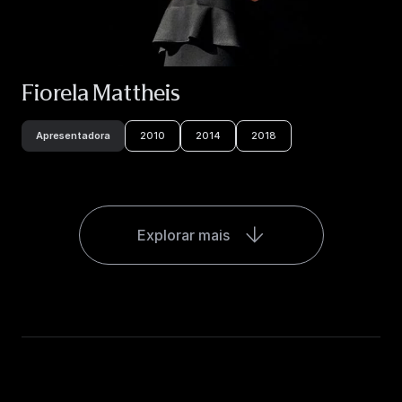
Fiorela Mattheis
Apresentadora
2010
2014
2018
Explorar mais