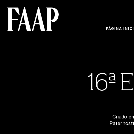
PÁGINA INIC
16ª 
Criado e
Paternost