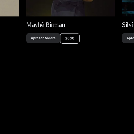
Mayhê Birman
Silv
Apresentadora
Apr
2008