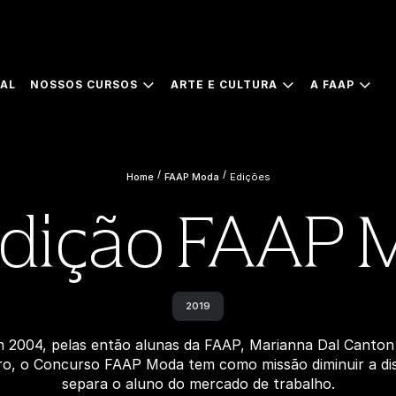
IAL
NOSSOS CURSOS
ARTE E CULTURA
A FAAP
/
/
Home
FAAP Moda
Edições
Edição FAAP
2019
m 2004, pelas então alunas da FAAP, Marianna Dal Canton
ro, o Concurso FAAP Moda tem como missão diminuir a dis
separa o aluno do mercado de trabalho.