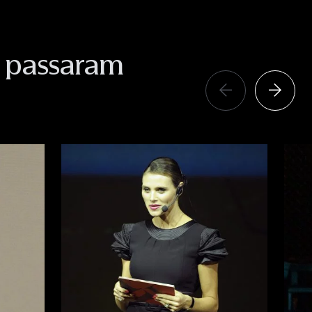
á passaram
Anterior