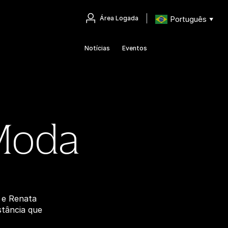
Português
Área Logada
▼
Notícias
Eventos
 Moda
 e Renata
tância que