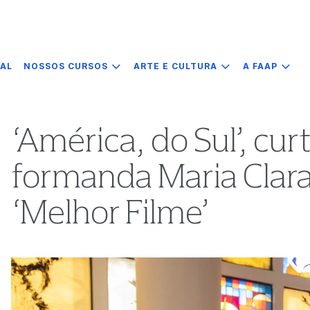
IAL
NOSSOS CURSOS
ARTE E CULTURA
A FAAP
‘América, do Sul’, c
formanda Maria Clar
‘Melhor Filme’