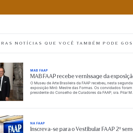
RAS NOTÍCIAS QUE
VOCÊ TAMBÉM PODE GOS
MAB FAAP
MAB FAAP recebe vernissage da exposição
O Museu de Arte Brasileira da FAAP recebeu, nesta segunda
exposição Miró: Mestre das Formas. Os convidados foram r
presidente do Conselho de Curadores da FAAP; sra. Pilar M. T
Dr. Antonio Bias Bueno Guillon, diretor-presidente da instit
autoridades, empresários, artistas e celebridades, e conto
artista. “Para mim é muito importante trabalhar com a FA
o Brasil começa em 1950, com o grandíssimo poeta brasile
o Brasil, Dalí não trabalhou com o Brasil, mas meu avô Miró
Cabral de Melo Neto em Barcelona com Miró. Então, foi um
NA FAAP
quero continuar a trabalhar no Brasil”, compartilha Joan Pu
Inscreva-se para o Vestibular FAAP 2º se
FAAP, a exposição será aberta ao público em 7 de agosto e