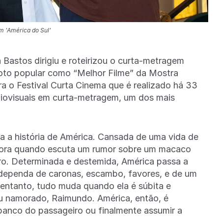
m 'América do Sul'
Bastos dirigiu e roteirizou o curta-metragem
 voto popular como “Melhor Filme” da Mostra
ra o Festival Curta Cinema que é realizado há 33
iovisuais em curta-metragem, um dos mais
.
a a história de América. Cansada de uma vida de
 afora quando escuta um rumor sobre um macaco
iro. Determinada e destemida, América passa a
 dependa de caronas, escambo, favores, e de um
entanto, tudo muda quando ela é súbita e
u namorado, Raimundo. América, então, é
banco do passageiro ou finalmente assumir a