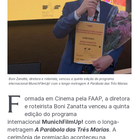
Boni Zanatta, diretora e roteirista, venceu a quinta edição do programa
internacional MunichFilmUp! com o longa-metragem A Parábola das Três Marias
F
ormada em Cinema pela FAAP, a diretora
e roteirista Boni Zanatta venceu a quinta
edição do programa
internacional
MunichFilmUp!
com o longa-
metragem
A Parábola das Três Marias
. A
cerimônia de premiação aconteceu na