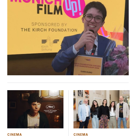
Kirch. O MunichFilmUp! é um programa de residência e
mentoria de sete meses voltado a recém-formados em
escolas de cinema, organizado pelo HFF München em
cooperação com a Pop Up Film Residency da Tatino Films e
em parceria com o Festival of Future Storytellers e
o Filmfest München. Selecionado por um júri internacional,
o projeto de Zanatta foi destacado pelo potencial de
crescimento e reconhecimento, bem como pela força de
possíveis colaborações além de fronteiras. Ao agradecer o
prêmio, a ex-aluna da FAAP ressaltou a importância do
apoio do programa e descreveu seu longa como “uma
comédia romântica queer sobre duas avós católicas que se
apaixonam em uma pequena cidade interiorana no Brasil”. A
edição deste ano reuniu cineastas do Brasil, França,
Alemanha/Síria, Índia, México e Irlanda do Norte,
consolidando o alcance global da iniciativa e seu papel na
formação de novos talentos do
CINEMA
CINEMA