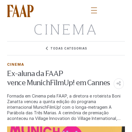
CINEMA
TODAS CATEGORIAS
CINEMA
Ex-aluna da FAAP
vence MunichFilmUp! em Cannes
Formada em Cinema pela FAAP, a diretora e roteirista Boni
Zanatta venceu a quinta edição do programa
internacional MunichFilmUp! com o longa-metragem A
Parábola das Três Marias. A cerimônia de premiação
aconteceu na Village Innovation do Village International,
durante o Festival de Cannes de 2026, onde a cineasta
recebeu o prêmio de € 5.000 oferecido pela Fundação