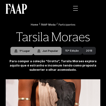
/
/
Home
FAAP Moda
Participantes
Tarsila Moraes
15ª Edição
2018
1º Lugar
Juri Popular
Para compor a coleção “Grotto”, Tarsila Moraes explora
aquilo que é estranho e incomum tendo como proposta
subverter o olhar acomodado.