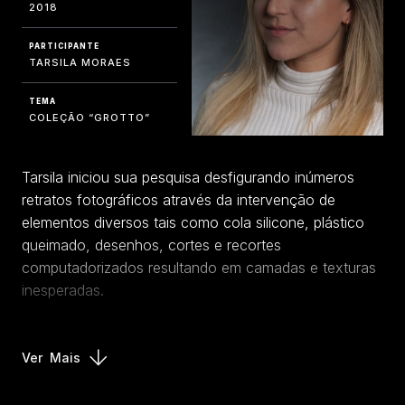
2018
PARTICIPANTE
TARSILA MORAES
TEMA
COLEÇÃO “GROTTO”
Tarsila iniciou sua pesquisa desfigurando inúmeros
retratos fotográficos através da intervenção de
elementos diversos tais como cola silicone, plástico
queimado, desenhos, cortes e recortes
computadorizados resultando em camadas e texturas
inesperadas.
E é baseada na riqueza de texturas e camadas que a
coleção “Grotto” emerge.
Ver
Mais