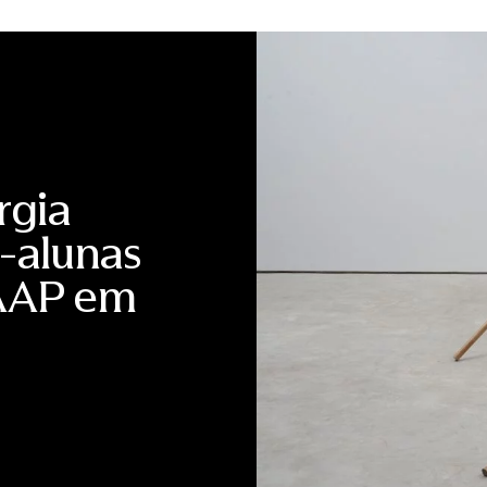
transformar o território brasileiro, a exposição propõe um
valores que estão no centro da nossa cultura e que merec
Leão, CEO do Instituto Totex. “Arte da Nossa Gente reafi
diversidade da produção artística brasileira. Ao abrir nossa
fortalecemos o museu como um espaço vivo de pertencimento 
Liotti, Conselheira da Fundação Armando Alvares Penteado.
estruturados a partir de verbos de ação, que ajudam a com
território e cultura popular brasileira: Construir, Habitar, I
propõe um percurso singular sobre os modos de viver, imag
regionais e eruditas sem hierarquias rígidas. Arte da nossa 
paisagem. Ao reunir artistas de diferentes regiões e perí
rgia
representada, vivenciada e imaginada. Percorrer a exposiç
O popular aparece como chave para alargar o olhar sobre a
artistas e obras vindas de coleções convidadas”, afirma P
x-alunas
a Paisagem”, o público é convidado a refletir sobre as ima
Brasil, do rural ao urbano, do litoral aos espaços de tra
FAAP em
política e simbólica. Já “Habitar a Paisagem” desloca o olh
memórias que se formam em torno do território vivido. Em 
onde memória, mito, religiosidade e imaginação se encont
festas populares, manifestações coletivas e tradições cul
saberes. Já “Disputar a Paisagem” propõe uma reflexão sobr
tensões sociais, e “Moldar a Paisagem” destaca a materiali
realizados em barro e madeira, evidenciando os conhecimen
realizada pelo Instituto Totex, em parceria com a FAAP, c
Caixa Seguridade e Caixa Residencial, e acontece no Museu 
sua atuação histórica na preservação e promoção da arte br
que a CNP Seguros Holding Brasil (CSH) atua no País, contr
Estamos comprometidos em apoiar eventos dessa grandeza,