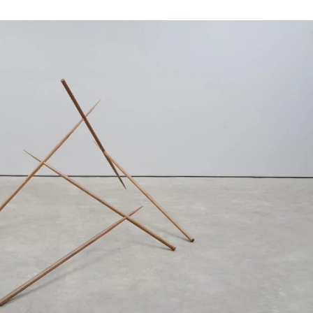
a reflexão sobre memória, pertencimento e diversidade,
em ser constantemente celebrados”, declara Roberto Souza
rma o compromisso histórico do MAB FAAP de dialogar com a
s portas para obras de múltiplas regiões e linguagens,
e memória coletiva”, diz a Sra. Pilar M. T. P. C. Guillon
 A exposição é organizada em núcleos curatoriais
preender as diferentes formas de relação entre sociedade,
nventar, Celebrar, Disputar e Moldar a Paisagem. Cada núcleo
inar e transformar o país, aproximando obras populares,
gente propõe percorrer a arte brasileira por meio da
odos, a mostra evidencia como a paisagem pode ser
ão é como caminhar por modos distintos de estar no país.
 arte brasileira, aproximando o acervo do MAB-FAAP de
riscyla Gomes, curadora da exposição. No núcleo “Construir
gens que ajudaram a consolidar determinadas ideias de
balho, revelando como a paisagem é também uma construção
ar para o cotidiano, observando práticas, relações e
“Inventar a Paisagem”, a exposição percorre universos
ram, enquanto “Celebrar a Paisagem” evidencia o papel das
turais como espaços de convivência e transmissão de
e território, permanência, preservação ambiental e
dade do fazer artístico, especialmente em trabalhos
tos transmitidos entre gerações. Arte da Nossa Gente é
om apresentação da Youse, CNP Seguros Holding Brasil,
de Arte Brasileira MAB FAAP, instituição reconhecida por
asileira. “É com responsabilidade e respeito às diferenças
ibuindo para uma sociedade mais inclusiva e sustentável.
 que ampliam o acesso à arte e à cultura, aproximando