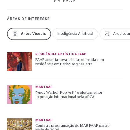
NA FAAP
ÁREAS DE INTERESSE
Artes Visuais
Inteligência Artificial
Arquitetu
RESIDÊNCIA ARTÍSTICA FAAP
FAAP anuncia nova artista premiada com
residência em Paris: Regina Parra
MAB FAAP
“Andy Warhol: Pop Art!” é eleita melhor
exposição internacional pela APCA
MAB FAAP
Confira a programação do MAB FAAP para o
início de 2026