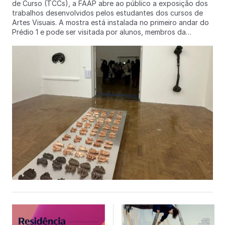
de Curso (TCCs), a FAAP abre ao público a exposição dos
trabalhos desenvolvidos pelos estudantes dos cursos de
Artes Visuais. A mostra está instalada no primeiro andar do
Prédio 1 e pode ser visitada por alunos, membros da
comunidade FAAP e visitantes que comparecerem às
apresentações. A exposição reúne trabalhos produzidos
como parte do processo de conclusão da graduação,
oferecendo ao público a oportunidade de conhecer
diferentes pesquisas, linguagens e práticas artísticas
desenvolvidas pelos estudantes. Além de acompanhar as
bancas, pessoas interessadas poderão percorrer a mostra e
entrar em contato com a produção contemporânea dos
formandos, em um panorama que reflete a diversidade de
investigações presentes nos cursos de Artes Visuais da