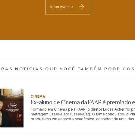
Inscreva-se
RAS NOTÍCIAS QUE
VOCÊ TAMBÉM PODE GOS
CINEMA
Ex-aluno de Cinema da FAAP é premiado 
Formado em Cinema pela FAAP, o diretor Lucas Acher foi p
metragem Laser-Gato (Laser-Cat). O filme conquistou o Pri
produzidas em contexto acadêmico, considerada uma das pr
Rodado em São Paulo e inscrito pela Universidade de Nova Yo
selecionado para disputar a competição estudantil deste an
escolas de cinema de diversos países. Além do reconhecimen