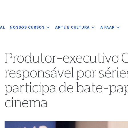
IAL
NOSSOS CURSOS
ARTE E CULTURA
A FAAP
Produtor-executivo C
responsável por série
participa de bate-pa
cinema