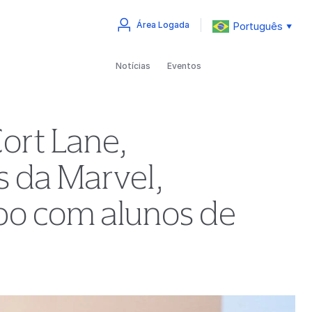
Português
Área Logada
▼
Notícias
Eventos
ort Lane,
s da Marvel,
po com alunos de