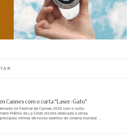
TAR
em Cannes com o curta “Laser-Gato”
remiado no Festival de Cannes 2026 com o curta-
meiro Prêmio da La Cinef, mostra dedicada a obras
incipais vitrines de novos talentos do cinema mundial.
rk (NYU), o curta foi o único filme brasileiro
o. A produção foi escolhida entre 2.747 inscrições de 662
to, o prêmio inclui um valor de 15 mil euros, que deve