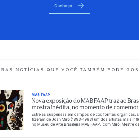
Conheça
RAS NOTÍCIAS QUE
VOCÊ TAMBÉM PODE GOS
MAB FAAP
Nova exposição do MAB FAAP traz ao Brasi
mostra inédita, no momento de comemor
Estrelas suspensas em campos de cor, formas orgânicas, s
fizeram de Joan Miró (1893–1983) um dos artistas mais inf
no Museu de Arte Brasileira MAB FAAP, com Miró: Mestre da
Instituto Totex em parceria com a Fundação Armando Alvare
mestre catalão. Com pinturas, esculturas, gravuras, tapeça