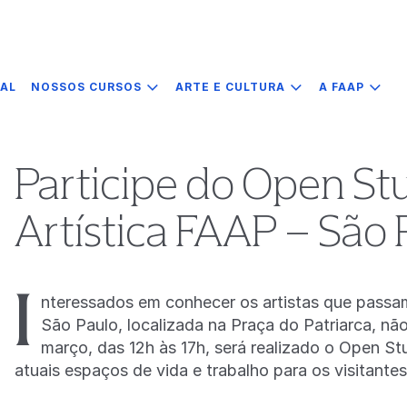
IAL
NOSSOS CURSOS
ARTE E CULTURA
A FAAP
Participe do Open St
Artística FAAP – São 
I
nteressados em conhecer os artistas que passa
São Paulo, localizada na Praça do Patriarca, n
março, das 12h às 17h, será realizado o Open S
atuais espaços de vida e trabalho para os visitante