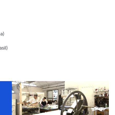
)
na)
asil)