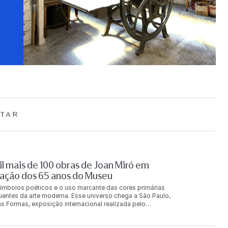
TAR
l mais de 100 obras de Joan Miró em
ação dos 65 anos do Museu
ímbolos poéticos e o uso marcante das cores primárias
luentes da arte moderna. Esse universo chega a São Paulo,
s Formas, exposição internacional realizada pelo
s Penteado, e que reúne mais de 100 obras originais do
rias e fotografias, a exposição acontece de 7 de agosto a