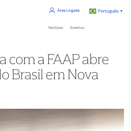
Português
Área Logada
▼
Notícias
Eventos
ia com a FAAP abre
o Brasil em Nova