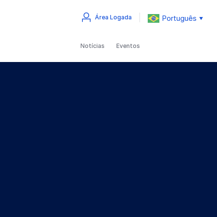
Português
Área Logada
▼
Notícias
Eventos