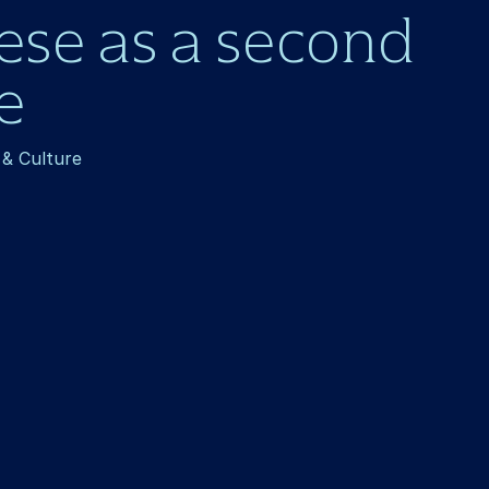
ese as a second
 ​
 & Culture