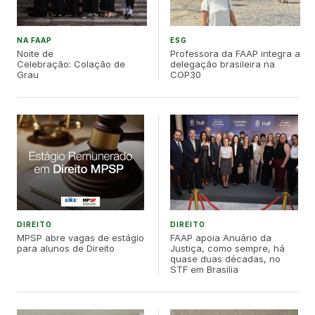
excelência, aliando teoria e prática em um contexto
internacional, motivo de grande orgulho para toda a
comunidade
NA FAAP
ESG
Noite de
Professora da FAAP integra a
Celebração: Colação de
delegação brasileira na
Grau
COP30
DIREITO
DIREITO
MPSP abre vagas de estágio
FAAP apoia Anuário da
para alunos de Direito
Justiça, como sempre, há
quase duas décadas, no
STF em Brasília