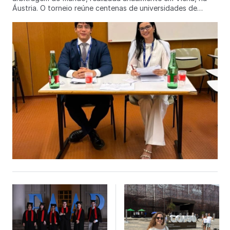
Áustria. O torneio reúne centenas de universidades de
diversos países, em um ambiente altamente competitivo e
intelectualmente exigente, sendo reconhecido por simular,
com rigor, disputas reais de arbitragem comercial
internacional. Representando a FAAP, a equipe avançou até
a última rodada após uma trajetória marcada por
confrontos de alto nível. Ao longo da competição, os
estudantes enfrentaram equipes da Índia e da Alemanha
(em duas ocasiões) e, no dia 31 de março, disputaram uma
rodada contra a University of Strasbourg, tradicional
instituição francesa participante do torneio. Os alunos-
oradores Micaele e Pedro se destacaram pelo domínio
técnico do caso, consistência na aplicação das normas e
dos documentos trabalhados ao longo do ciclo 2025–2026,
além da segurança e clareza na interlocução com os
árbitros. Durante as sustentações orais, demonstraram
excelência ao responder às intervenções e ao sustentar,
com firmeza, as teses da equipe frente aos argumentos
adversários. A competição segue nesta semana com suas
etapas finais, culminando na cerimônia de encerramento
programada para quinta-feira, dia 2 de abril. A participação
da FAAP no Vis Moot Vienna 2026 reafirma o compromisso
do curso de Direito com uma formação acadêmica de