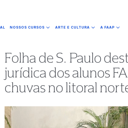
IAL
NOSSOS CURSOS
ARTE E CULTURA
A FAAP
Folha de S. Paulo des
jurídica dos alunos F
chuvas no litoral nor