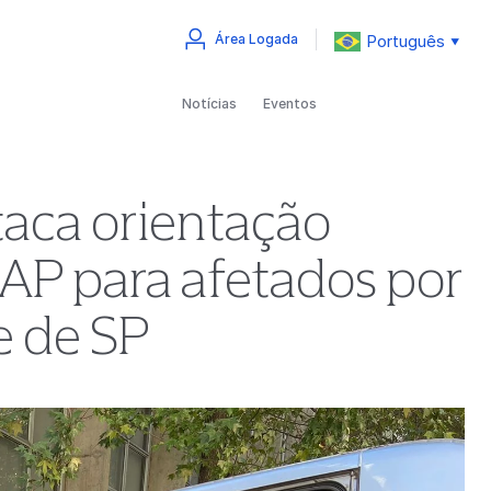
Português
Área Logada
▼
Notícias
Eventos
taca orientação
AAP para afetados por
te de SP