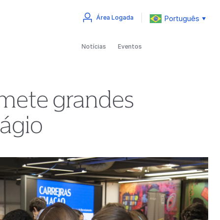
Português
Área Logada
▼
Notícias
Eventos
romete grandes
tágio