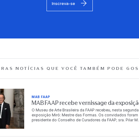
Inscreva-se
RAS NOTÍCIAS QUE
VOCÊ TAMBÉM PODE GOS
MAB FAAP
MAB FAAP recebe vernissage da exposição
O Museu de Arte Brasileira da FAAP recebeu, nesta segunda
exposição Miró: Mestre das Formas. Os convidados foram r
presidente do Conselho de Curadores da FAAP; sra. Pilar M. T
Dr. Antonio Bias Bueno Guillon, diretor-presidente da instit
autoridades, empresários, artistas e celebridades, e conto
artista. “Para mim é muito importante trabalhar com a FA