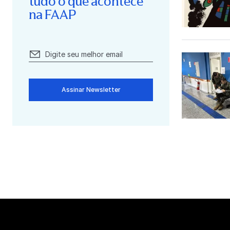
tudo o que acontece
na FAAP
Assinar Newsletter