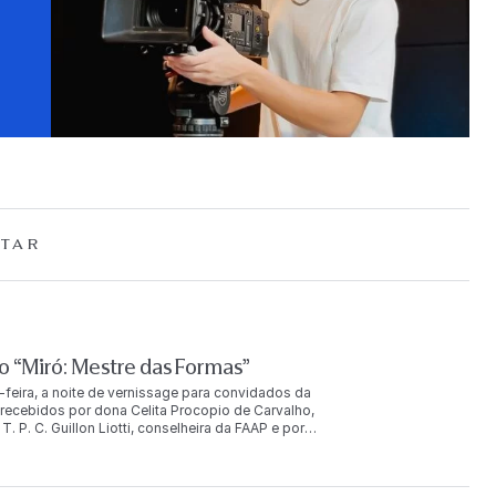
TAR
 “Miró: Mestre das Formas”
-feira, a noite de vernissage para convidados da
ecebidos por dona Celita Procopio de Carvalho,
. P. C. Guillon Liotti, conselheira da FAAP e por
uição. O evento reuniu mais de duas mil pessoas, entre
u ainda com a presença de Joan Punyet Miró, neto do
AP e com São Paulo, porque a colaboração do meu avô com