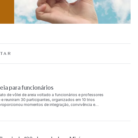
TAR
ia para funcionários
ato de vôlei de areia voltado a funcionários e professores
 e reuniram 30 participantes, organizados em 10 trios
a proporcionou momentos de integração, convivência e
 final da competição, os trios foram reconhecidos nas
e principal receberam produtos da Loja FAAP e um
 também foi concedida aos classificados na chave de
ilva Karina Vilalba Leandro Lima 2º lugar Monica Pereira
gar Valentina Dias Carotta Adriana Ozzetti Leonardo
ntana Britto Guilherme Muller André Destro 2º lugar