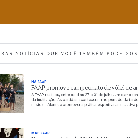
RAS NOTÍCIAS QUE
VOCÊ TAMBÉM PODE GOS
NA FAAP
FAAP promove campeonato de vôlei de are
A FAAP realizou, entre os dias 27 e 31 de julho, um campeon
da instituição. As partidas aconteceram no período da tarde
mistos. Além de promover a prática esportiva, a iniciativ
descontração entre os integrantes da comunidade FAAP. Ao
chaves principal e de consolação. Os vencedores da chav
período de acesso gratuito à Academia FAAP. A gratuidade
consolação. Chave principal 1º lugar Carlos Eduardo da S
Costa Murilo Luz dos Santos Dalton Tadeu de Castro 3º lu
MAB FAAP
Fernandes Chave de consolação 1º lugar Bianca Rosetti Fo