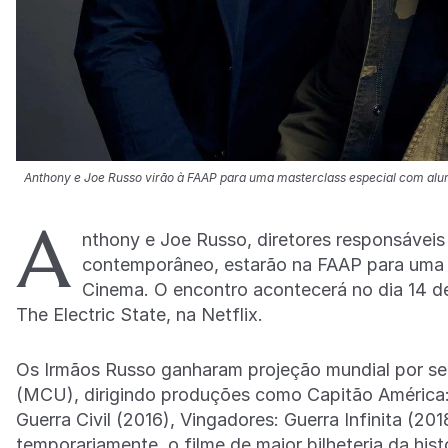
Anthony e Joe Russo virão à FAAP para uma masterclass especial com alu
A
nthony e Joe Russo, diretores responsávei
contemporâneo, estarão na FAAP para uma 
Cinema. O encontro acontecerá no dia 14 d
The Electric State, na Netflix.
Os Irmãos Russo ganharam projeção mundial por se
(MCU), dirigindo produções como Capitão América: 
Guerra Civil (2016), Vingadores: Guerra Infinita (20
temporariamente, o filme de maior bilheteria da hi