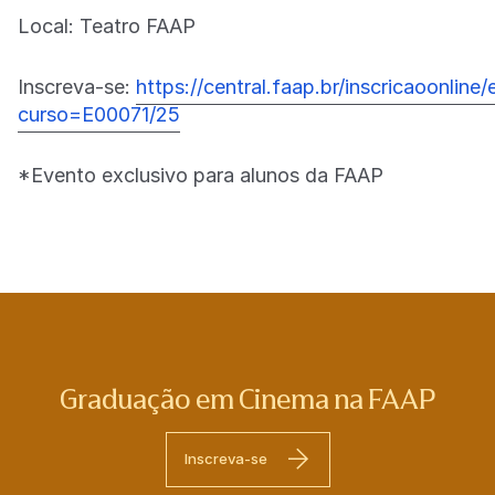
Local: Teatro FAAP
Inscreva-se:
https://central.faap.br/inscricaoonlin
curso=E00071/25
*Evento exclusivo para alunos da FAAP
Graduação em Cinema na FAAP
Inscreva-se