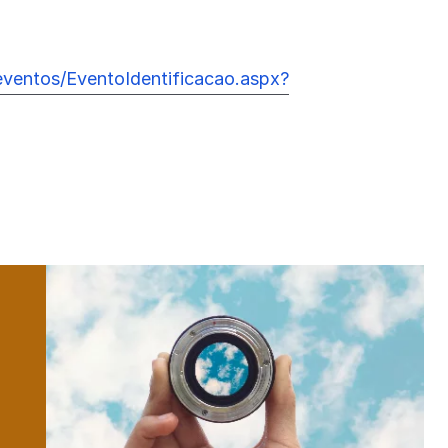
e/eventos/EventoIdentificacao.aspx?