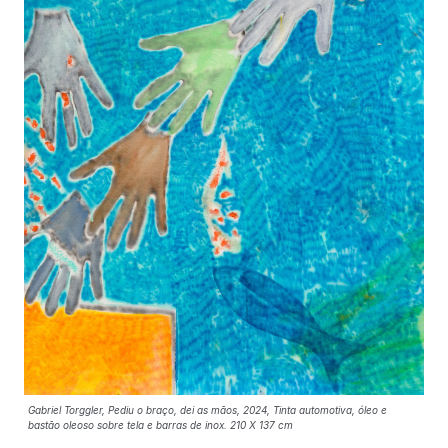
Gabriel Torggler, Pediu o braço, dei as mãos, 2024, Tinta automotiva, óleo e
bastão oleoso sobre tela e barras de inox. 210 X 137 cm