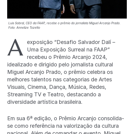
Luis Sobral, CEO da FAAP, recebe o prêmio do jornalista Miguel Arcanjo Prado.
Foto: Annelize Tozetto
A
exposição “Desafio Salvador Dalí –
Uma Exposição Surreal na FAAP”
recebeu o Prêmio Arcanjo 2024,
idealizado e dirigido pelo jornalista cultural
Miguel Arcanjo Prado, o prêmio celebra os
melhores talentos nas categorias de Artes
Visuais, Cinema, Dança, Música, Redes,
Streaming TV e Teatro, destacando a
diversidade artística brasileira.
Em sua 6ª edição, o Prêmio Arcanjo consolida-
se como referência na valorização da cultura
nacional. Além de comandar o evento, Miguel