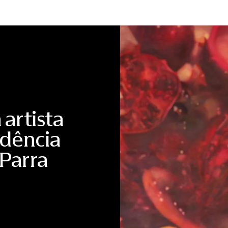
mais relevantes ecossistemas de inovação do país. A pr
Brasil em Pequim e na ApexBrasil, além de visitas técnicas 
como Alibaba, Dahua Technology, Supcon, Meituan, Vale, S
Desenvolvimento (NDB), conhecido como Banco dos BRICS.
históricos, culturais e sociais da China, ampliando a com
Para Fernanda Magnotta, a experiência representa uma nov
ambiente internacional cada vez mais complexo. “Nosso o
universidades. Queríamos proporcionar uma experiência capa
mostrar aos alunos, no próprio local, como funciona um 
importantes do mundo. A China precisa ser compreendida a p
vivemos.” Segundo Juliana Baeza, a missão também evi
internacional de excelência. “Foi muito especial acompanh
Além do aprendizado acadêmico, vimos o desenvolvimento
em equipe e da sensibilidade intercultural. São competên
artista
cada vez mais global.” A missão integra a estratégia de in
Business and International Affairs (BIA) de aproximar est
idência
das relações internacionais por meio de experiências práti
Grinberg, responsável pela coordenação das Missões Inter
diferencial na formação dos estudantes. “As missões inter
 Parra
aquilo que aprendem em sala de aula. O contato direto com 
fortalece competências e transforma a forma como eles enx
missão, os participantes destacaram o impacto da experiê
contato direto com organizações estratégicas, a convivênc
compreender, de forma concreta, as transformações econô