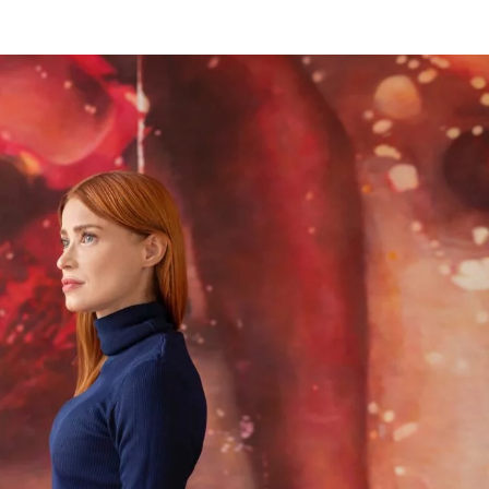
ogramação também incluiu encontros na Embaixada do
a empresas e instituições
uzano, Banco do Brasil e o Novo Banco de
 Os estudantes ainda tiveram contato com aspectos
preensão sobre o país para além do ambiente de negócios.
a forma de formar profissionais preparados para um
bjetivo nunca foi apenas conhecer empresas ou
z de conectar teoria e prática, ampliar horizontes e
dos ecossistemas econômicos e tecnológicos mais
artir da experiência, e foi exatamente isso que
dencia o compromisso da FAAP com uma formação
ar de perto o crescimento dos alunos ao longo da viagem.
 da autonomia, da capacidade de adaptação, do trabalho
cias fundamentais para quem pretende atuar em um mercado
ternacionalização da FAAP e reforça a proposta do curso
udantes dos grandes temas da economia, dos negócios e
cas em ambientes de alta relevância global. Para Victor
nacionais da FAAP, iniciativas como essa representam um
nacionais permitem que os alunos vivenciem, na prática,
empresas, universidades e instituições amplia repertórios,
ergam o mundo e suas próprias carreiras.” Ao final da
ncia na formação acadêmica e pessoal, ressaltando o
ia com diferentes culturas e a oportunidade de
micas, tecnológicas e geopolíticas que moldam o cenário