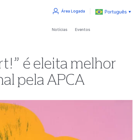
Português
Área Logada
▼
Notícias
Eventos
t!” é eleita melhor
nal pela APCA