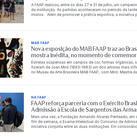
A FAAP realizou, entre os dias 27 e 31 de julho, um campeon
da instituição. As partidas aconteceram no período da tarde
mistos. Além de promover a prática esportiva, a iniciativ
descontração entre os integrantes da comunidade FAAP. Ao
chaves principal e de consolação. Os vencedores da chav
período de acesso gratuito à Academia FAAP. A gratuidade
consolação. Chave principal 1º lugar Carlos Eduardo da S
Costa Murilo Luz dos Santos Dalton Tadeu de Castro 3º lu
MAB FAAP
Fernandes Chave de consolação 1º lugar Bianca Rosetti Fo
Nova exposição do MAB FAAP traz ao Brasi
Betina Leal Leonardo Magalhães Cecília Meirelles 3º luga
Oliveira Angelo Marcio Andrade Vieira O campeonato ref
mostra inédita, no momento de comemor
qualidade de vida, a integração e o bem-estar de seus func
Estrelas suspensas em campos de cor, formas orgânicas, s
fizeram de Joan Miró (1893–1983) um dos artistas mais inf
no Museu de Arte Brasileira MAB FAAP, com Miró: Mestre da
Instituto Totex em parceria com a Fundação Armando Alvare
mestre catalão. Com pinturas, esculturas, gravuras, tapeça
11 de outubro de 2026 e reúne obras que serão vistas no B
panorama da produção de Miró, apresentando obras inédita
Espanha. O conjunto reúne obras integrantes de importantes
NA FAAP
Miró Barcelona, a Fundação Miró Mallorca, o Museu de Art
FAAP reforça parceria com o Exército Brasi
seleção que evidencia a diversidade da produção do artist
Admissão à Escola de Sargentos das Arma
materiais ao longo de mais de seis décadas de carreira. Na
nomes da arte do século XX. Sua produção abrange pintura,
Mais uma vez, a Fundação Armando Alvares Penteado, em co
tapeçaria, consolidou uma linguagem visual singular, marca
fim de semana, o Exame Intelectual do Concurso de Admis
Suas formas orgânicas, símbolos oníricos e intenso uso da 
iniciativa conjunta entre as duas instituições. Em consonâ
ampliar os limites da arte moderna. “Miró criou uma lingua
compromisso de contribuir para o desenvolvimento do país,
de signos, imaginação e poesia. Receber no MAB FAAP uma e
dependências de seu campus, na Rua Alagoas, em São Paul