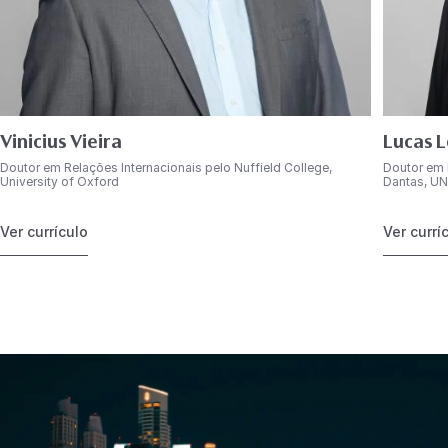
Vinicius Vieira
Lucas L
Doutor em Relações Internacionais pelo Nuffield College,
Doutor em 
University of Oxford
Dantas, U
Ver currículo
Ver currí