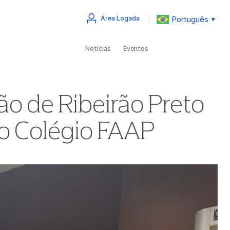
Português
Área Logada
▼
Notícias
Eventos
ão de Ribeirão Preto
 do Colégio FAAP