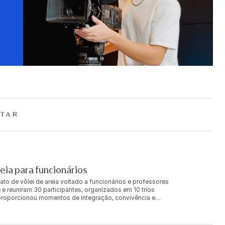
TAR
ia para funcionários
ato de vôlei de areia voltado a funcionários e professores
 e reuniram 30 participantes, organizados em 10 trios
a proporcionou momentos de integração, convivência e
 final da competição, os trios foram reconhecidos nas
e principal receberam produtos da Loja FAAP e um
 também foi concedida aos classificados na chave de