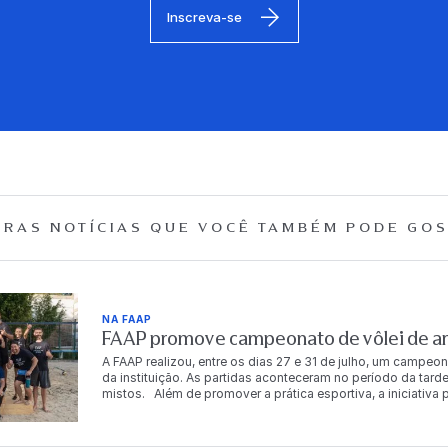
Inscreva-se
RAS NOTÍCIAS QUE
VOCÊ TAMBÉM PODE GOS
NA FAAP
FAAP promove campeonato de vôlei de are
A FAAP realizou, entre os dias 27 e 31 de julho, um campeon
da instituição. As partidas aconteceram no período da tarde
mistos. Além de promover a prática esportiva, a iniciativ
descontração entre os integrantes da comunidade FAAP. Ao
chaves principal e de consolação. Os vencedores da chav
período de acesso gratuito à Academia FAAP. A gratuidade