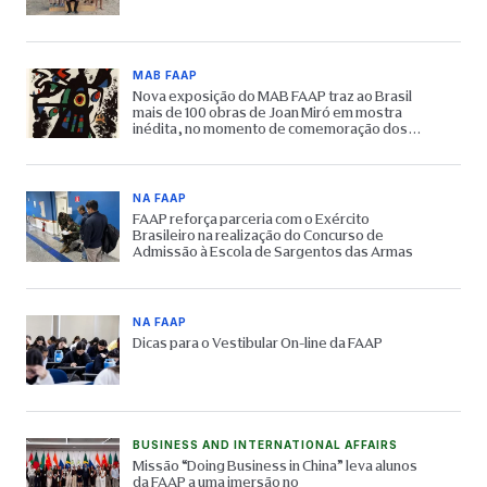
MAB FAAP
Nova exposição do MAB FAAP traz ao Brasil
mais de 100 obras de Joan Miró em mostra
inédita, no momento de comemoração dos
65 anos do Museu
NA FAAP
FAAP reforça parceria com o Exército
Brasileiro na realização do Concurso de
Admissão à Escola de Sargentos das Armas
NA FAAP
Dicas para o Vestibular On-line da FAAP
BUSINESS AND INTERNATIONAL AFFAIRS
Missão “Doing Business in China” leva alunos
da FAAP a uma imersão no