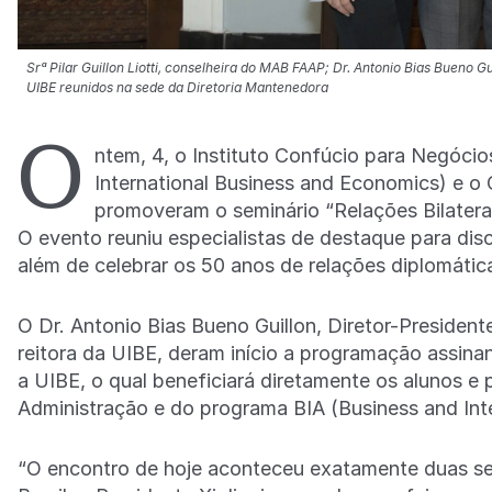
Srᵃ Pilar Guillon Liotti, conselheira do MAB FAAP; Dr. Antonio Bias Bueno G
UIBE reunidos na sede da Diretoria Mantenedora
O
ntem, 4, o Instituto Confúcio para Negóci
International Business and Economics) e o 
promoveram o seminário “Relações Bilatera
O evento reuniu especialistas de destaque para di
além de celebrar os 50 anos de relações diplomátic
O Dr. Antonio Bias Bueno Guillon, Diretor-President
reitora da UIBE, deram início a programação assin
a UIBE, o qual beneficiará diretamente os alunos e 
Administração e do programa BIA (Business and Inte
“O encontro de hoje aconteceu exatamente duas se