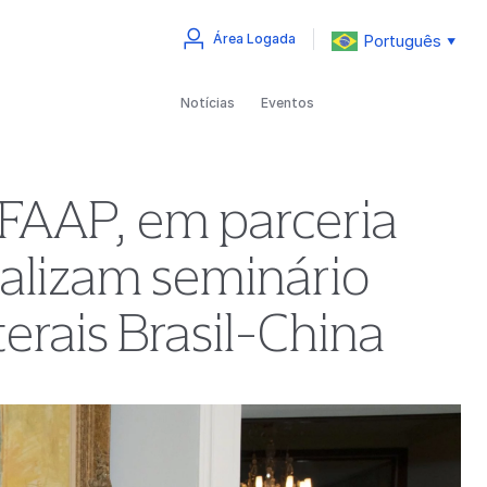
Português
Área Logada
▼
Notícias
Eventos
 FAAP, em parceria
alizam seminário
terais Brasil-China