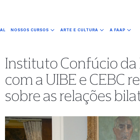
IAL
NOSSOS CURSOS
ARTE E CULTURA
A FAAP
Instituto Confúcio da
com a UIBE e CEBC re
sobre as relações bila