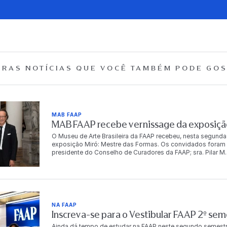
RAS NOTÍCIAS QUE
VOCÊ TAMBÉM PODE GOS
MAB FAAP
MAB FAAP recebe vernissage da exposição
O Museu de Arte Brasileira da FAAP recebeu, nesta segunda
exposição Miró: Mestre das Formas. Os convidados foram r
presidente do Conselho de Curadores da FAAP; sra. Pilar M. T
Dr. Antonio Bias Bueno Guillon, diretor-presidente da instit
autoridades, empresários, artistas e celebridades, e conto
artista. “Para mim é muito importante trabalhar com a FA
o Brasil começa em 1950, com o grandíssimo poeta brasile
o Brasil, Dalí não trabalhou com o Brasil, mas meu avô Miró
Cabral de Melo Neto em Barcelona com Miró. Então, foi um
NA FAAP
quero continuar a trabalhar no Brasil”, compartilha Joan Pu
Inscreva-se para o Vestibular FAAP 2º se
FAAP, a exposição será aberta ao público em 7 de agosto e
mostra reúne mais de 100 obras originais de Joan Miró, entr
Ainda dá tempo de estudar na FAAP neste segundo semestr