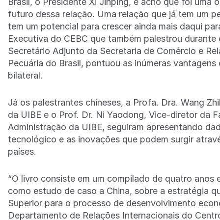
Brasil, o Presidente Xi Jinping, e acho que foi uma 
futuro dessa relação. Uma relação que já tem um 
tem um potencial para crescer ainda mais daqui para
Executiva do CEBC que também palestrou durante o 
Secretário Adjunto da Secretaria de Comércio e Rela
Pecuária do Brasil, pontuou as inúmeras vantagens 
bilateral.
Já os palestrantes chineses, a Profa. Dra. Wang Zh
da UIBE e o Prof. Dr. Ni Yaodong, Vice-diretor da 
Administração da UIBE, seguiram apresentando da
tecnológico e as inovações que podem surgir atravé
países.
“O livro consiste em um compilado de quatro anos 
como estudo de caso a China, sobre a estratégia qu
Superior para o processo de desenvolvimento econôm
Departamento de Relações Internacionais do Centro