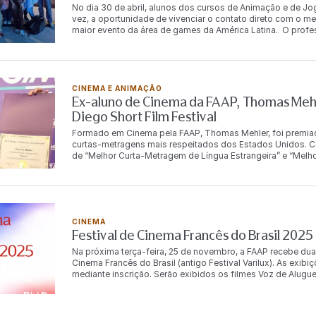
No dia 30 de abril, alunos dos cursos de Animação e de Jo
vez, a oportunidade de vivenciar o contato direto com o
maior evento da área de games da América Latina. O prof
participantes, preparou uma trilha de estudos a partir da
fomento às produções por meio de leis de incentivo, funci
desenvolvimento de jogos em parceria com outros países, 
experiência aos alunos, aproveitando o conteúdo do event
networking qualificado, é um diferencial concreto da FAAP
CINEMA E ANIMAÇÃO
Costa, relembrando que este é o segundo ano em que a Ga
Ex-aluno de Cinema da FAAP, Thomas Mehl
experiência incrível, porque os alunos aprenderam ao me
Diego Short Film Festival
ativações oferecidas”, finaliza Costa, que foi acompanhad
iniciativa integra o Programa de Missões e Imersões da F
Formado em Cinema pela FAAP, Thomas Mehler, foi premiado
experiências acadêmicas extracurriculares, nacionais e inte
curtas-metragens mais respeitados dos Estados Unidos. C
foco na aplicação empírica de conteúdos, as imersões incl
de “Melhor Curta-Metragem de Língua Estrangeira” e “Melho
imersão cultural, reforçando o compromisso da instituiç
de um roteiro desenvolvido na FAAP. “Essa conquista vei
do
roteiro que eu havia feito na FAAP”, relata o ex-aluno. O San
produções independentes e internacionais, sendo uma vitr
Segundo Thomas “o roteiro tem quase 18 tratamentos em seu
do luto”. Ele ainda compartilha que “a FAAP me deu a chanc
CINEMA
networking que foi fundamental para a execução do filme”
Festival de Cinema Francês do Brasil 202
envolvida! O sucesso do ex-aluno reforça o compromisso d
preparados para o mercado audiovisual
Na próxima terça-feira, 25 de novembro, a FAAP recebe dua
Cinema Francês do Brasil (antigo Festival Varilux). As exib
mediante inscrição. Serão exibidos os filmes Voz de Alugue
Bastidores do Amor (Le Beau Rôle), dirigido por Victor R
participar de um debate com a presença de Fabienne Godet, 
das duas produções. A conversa será mediada pela profess