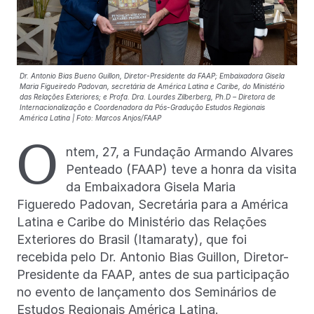
Dr. Antonio Bias Bueno Guillon, Diretor-Presidente da FAAP; Embaixadora Gisela
Maria Figueiredo Padovan, secretária de América Latina e Caribe, do Ministério
das Relações Exteriores; e Profa. Dra. Lourdes Zilberberg, Ph.D – Diretora de
Internacionalização e Coordenadora da Pós-Gradução Estudos Regionais
América Latina | Foto: Marcos Anjos/FAAP
O
ntem, 27, a Fundação Armando Alvares
Penteado (FAAP) teve a honra da visita
da Embaixadora Gisela Maria
Figueredo Padovan, Secretária para a América
Latina e Caribe do Ministério das Relações
Exteriores do Brasil (Itamaraty), que foi
recebida pelo Dr. Antonio Bias Guillon, Diretor-
Presidente da FAAP, antes de sua participação
no evento de lançamento dos Seminários de
Estudos Regionais América Latina.