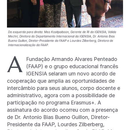
Da esquerda para direita: Meo Kositpaiboon, Gerente de RI da IGENSIA; Valida
Mechri, Diretora do Departamento Internacional da IGENSIA; Dr. Antonio Bias
Bueno Guillon, Diretor-Presidente da FAAP e Lourdes Zilberberg, Diretora de
Internacionalização da FAAP.
A
Fundação Armando Alvares Penteado
(FAAP) e o grupo educacional francês
IGENSIA selaram um novo acordo de
cooperação que amplia as oportunidades de
intercâmbio para seus alunos, corpo docente e
administrativo, agora com a possibilidade de
participação no programa Erasmus+. A
assinatura do acordo ocorreu com a presença
de Dr. Antonio Bias Bueno Guillon, Diretor-
Presidente da FAAP, Lourdes Zilberberg,