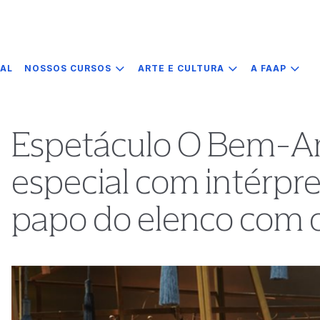
IAL
NOSSOS CURSOS
ARTE E CULTURA
A FAAP
Espetáculo O Bem-A
especial com intérpre
papo do elenco com o