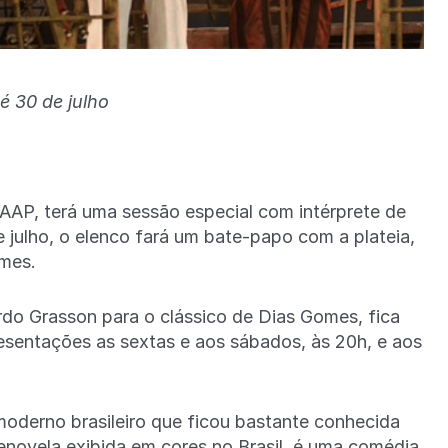
é 30 de julho
AP, terá uma sessão especial com intérprete de
de julho, o elenco fará um bate-papo com a plateia,
omes.
do Grasson para o clássico de Dias Gomes, fica
esentações as sextas e aos sábados, às 20h, e aos
oderno brasileiro que ficou bastante conhecida
lenovela exibida em cores no Brasil, é uma comédia