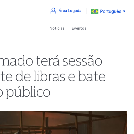
Português
Área Logada
▼
Notícias
Eventos
mado terá sessão
te de libras e bate
 público