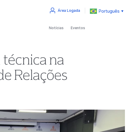
Português
Área Logada
▼
Notícias
Eventos
a técnica na
 de Relações