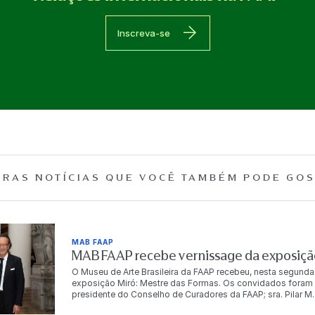
Inscreva-se
RAS NOTÍCIAS QUE
VOCÊ TAMBÉM PODE GOS
MAB FAAP
MAB FAAP recebe vernissage da exposição
O Museu de Arte Brasileira da FAAP recebeu, nesta segunda
exposição Miró: Mestre das Formas. Os convidados foram r
presidente do Conselho de Curadores da FAAP; sra. Pilar M. T
Dr. Antonio Bias Bueno Guillon, diretor-presidente da instit