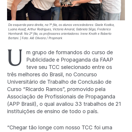
Da esquerda para direita, na 1ª fila, os alunos vencededores: Gisele Kostka,
Luana Assaf, Arthur Rodrigues, Victoria Amaral, Gabriela Sêga, Frederico
Hornhardt. Na 2ª fila, os professores orientadores: Irene Knoth e Roberto
Bertani. | Foto: Alê Oliveira / Propmark
U
m grupo de formandos do curso de
Publicidade e Propaganda da FAAP
teve seu TCC selecionado entre os
três melhores do Brasil, no Concurso
Universitário de Trabalho de Conclusão de
Curso “Ricardo Ramos”, promovido pela
Associação de Profissionais de Propaganda
(APP Brasil), o qual avaliou 33 trabalhos de 21
instituições de ensino de todo o país.
“Chegar tão longe com nosso TCC foi uma