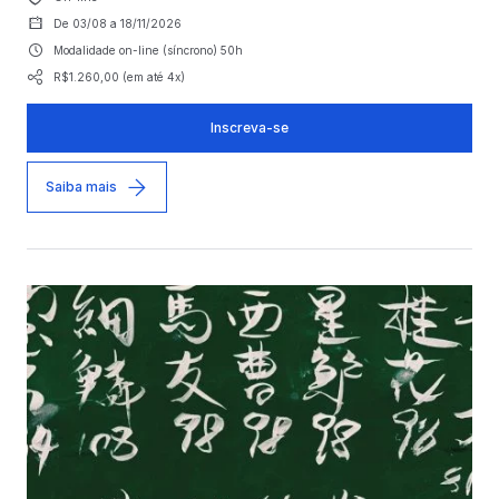
De 03/08 a 18/11/2026
Modalidade on-line (síncrono) 50h
R$1.260,00 (em até 4x)
Inscreva-se
Saiba mais