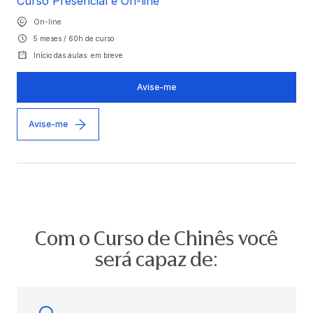
Curso Presencial e On-line
On-line
5 meses / 60h de curso
Início das aulas: em breve
Avise-me
Avise-me
Com o Curso de Chinês você
será capaz de: