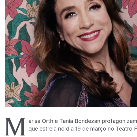
M
arisa Orth e Tania Bondezan protagoniza
que estreia no dia 19 de março no Teatro